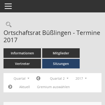
Toggle navigation
Ortschaftsrat Büßlingen - Termine
2017
Informationen
Mitglieder
Vertreter
Sitzungen
Quartal
Quartal 2
2017
Aktuell
Gremium auswählen