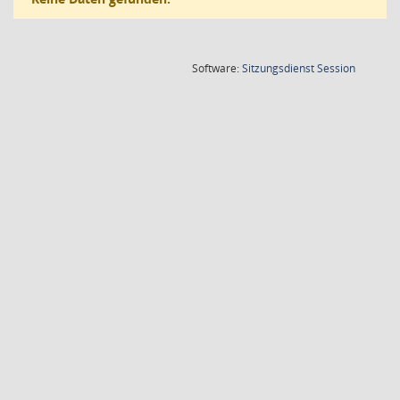
(Wird in
Software:
Sitzungsdienst
Session