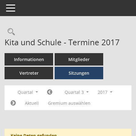
Toggle navigation
Kita und Schule - Termine 2017
Informationen
Mitglieder
Vertreter
Sitzungen
Quartal
Quartal 3
2017
Aktuell
Gremium auswählen
Keine Daten gefunden.