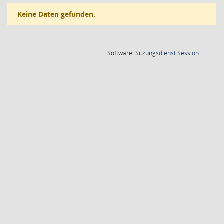
Keine Daten gefunden.
(Wird in
Software:
Sitzungsdienst
Session