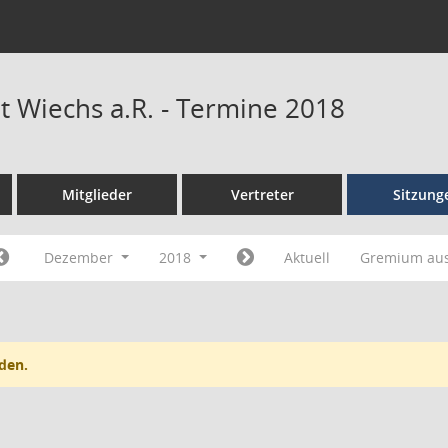
t Wiechs a.R. - Termine 2018
Mitglieder
Vertreter
Sitzung
Dezember
2018
Aktuell
Gremium au
den.