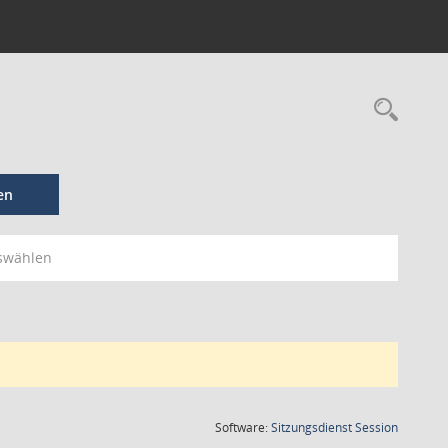
en
swählen
(Wird in
Software:
Sitzungsdienst
Session