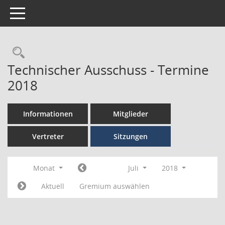
Toggle navigation
Technischer Ausschuss - Termine
2018
Informationen
Mitglieder
Vertreter
Sitzungen
Monat
Juli
2018
Aktuell
Gremium auswählen