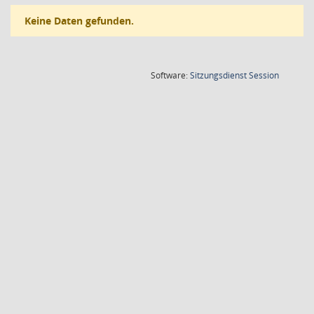
Keine Daten gefunden.
(Wird in
Software:
Sitzungsdienst
Session