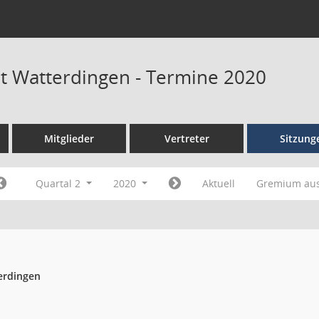
at Watterdingen - Termine 2020
Mitglieder
Vertreter
Sitzung
Quartal 2
2020
Aktuell
Gremium au
erdingen