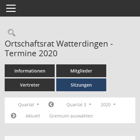
Toggle navigation
Ortschaftsrat Watterdingen -
Termine 2020
Informationen
Mitglieder
Vertreter
Sitzungen
Quartal
Quartal 3
2020
Aktuell
Gremium auswählen