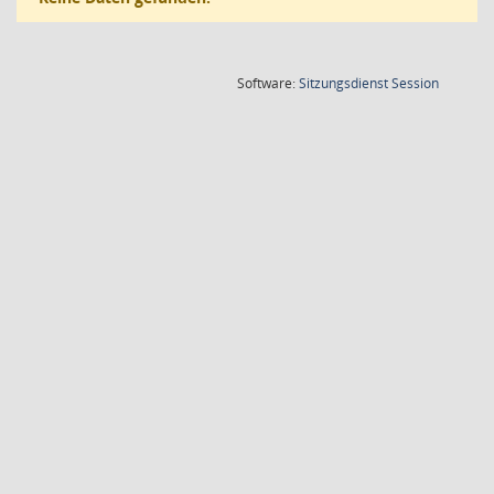
(Wird in
Software:
Sitzungsdienst
Session