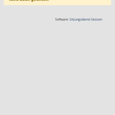
(Wird in
Software:
Sitzungsdienst
Session