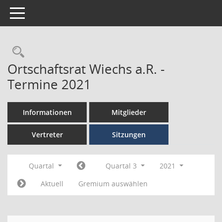
Toggle navigation
Ortschaftsrat Wiechs a.R. -
Termine 2021
Informationen
Mitglieder
Vertreter
Sitzungen
Quartal
Quartal 3
2021
Aktuell
Gremium auswählen