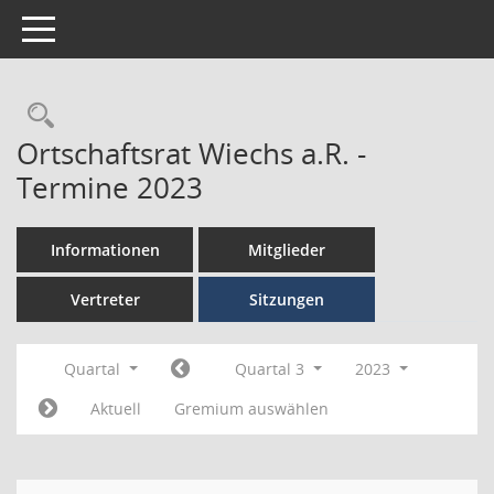
Toggle navigation
Ortschaftsrat Wiechs a.R. -
Termine 2023
Informationen
Mitglieder
Vertreter
Sitzungen
Quartal
Quartal 3
2023
Aktuell
Gremium auswählen