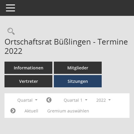
Toggle navigation
Ortschaftsrat Büßlingen - Termine
2022
Informationen
Mitglieder
Vertreter
Sitzungen
Quartal
Quartal 1
2022
Aktuell
Gremium auswählen