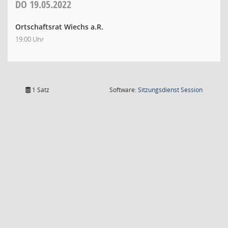
DO
19.05.2022
Ortschaftsrat Wiechs a.R.
19:00 Uhr
(Wird in
1 Satz
Software:
Sitzungsdienst
Session