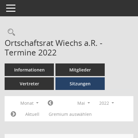
Toggle navigation
Ortschaftsrat Wiechs a.R. -
Termine 2022
Informationen
Mitglieder
Vertreter
Sitzungen
Monat
Mai
2022
Aktuell
Gremium auswählen