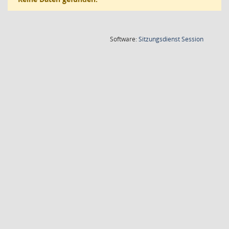
(Wird in
Software:
Sitzungsdienst
Session