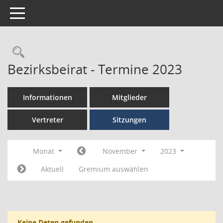
Toggle navigation
Bezirksbeirat - Termine 2023
Informationen
Mitglieder
Vertreter
Sitzungen
Monat
November
2023
Aktuell
Gremium auswählen
Keine Daten gefunden.