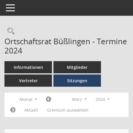
Toggle navigation
Ortschaftsrat Büßlingen - Termine
2024
Informationen
Mitglieder
Vertreter
Sitzungen
Monat
März
2024
Aktuell
Gremium auswählen