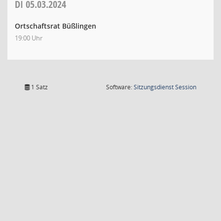
DI
05.03.2024
Ortschaftsrat Büßlingen
19:00 Uhr
(Wird in
1 Satz
Software:
Sitzungsdienst
Session