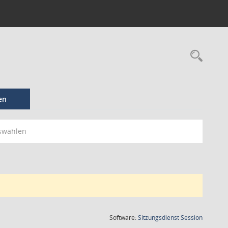
en
swählen
(Wird in
Software:
Sitzungsdienst
Session