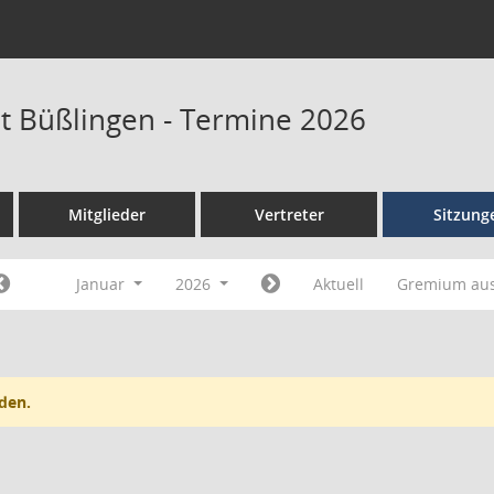
at Büßlingen - Termine 2026
Mitglieder
Vertreter
Sitzung
Januar
2026
Aktuell
Gremium au
den.