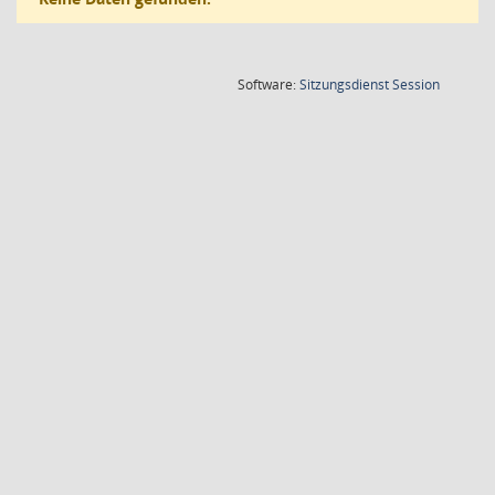
(Wird in
Software:
Sitzungsdienst
Session