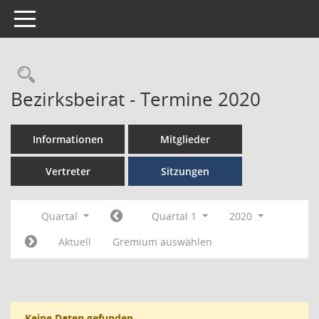
Toggle navigation
Bezirksbeirat - Termine 2020
Informationen
Mitglieder
Vertreter
Sitzungen
Quartal
Quartal 1
2020
Aktuell
Gremium auswählen
Keine Daten gefunden.