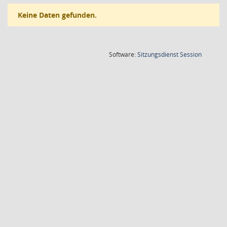
Keine Daten gefunden.
(Wird in
Software:
Sitzungsdienst
Session