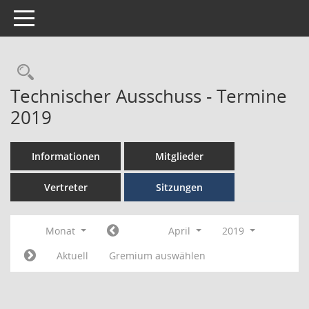
Toggle navigation
Technischer Ausschuss - Termine
2019
Informationen
Mitglieder
Vertreter
Sitzungen
Monat
April
2019
Aktuell
Gremium auswählen