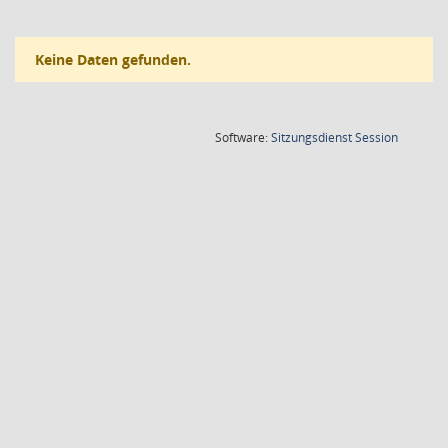
Keine Daten gefunden.
(Wird in
Software:
Sitzungsdienst
Session