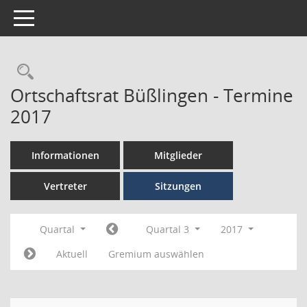
Toggle navigation
Ortschaftsrat Büßlingen - Termine
2017
Informationen
Mitglieder
Vertreter
Sitzungen
Quartal
Quartal 3
2017
Aktuell
Gremium auswählen