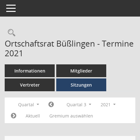
Toggle navigation
Ortschaftsrat Büßlingen - Termine
2021
Informationen
Mitglieder
Vertreter
Sitzungen
Quartal
Quartal 3
2021
Aktuell
Gremium auswählen