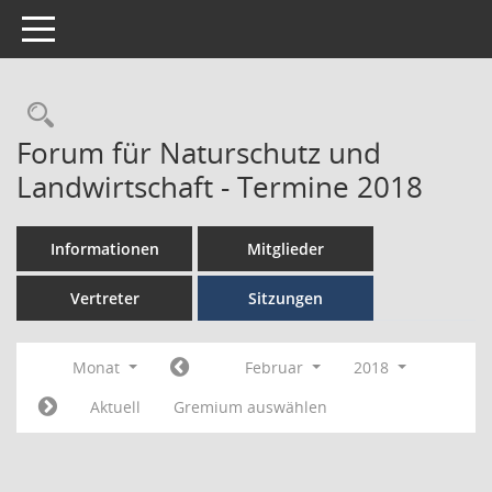
Toggle navigation
Forum für Naturschutz und
Landwirtschaft - Termine 2018
Informationen
Mitglieder
Vertreter
Sitzungen
Monat
Februar
2018
Aktuell
Gremium auswählen