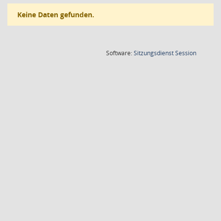
Keine Daten gefunden.
(Wird in
Software:
Sitzungsdienst
Session