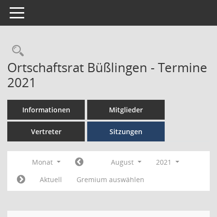
Toggle navigation
Ortschaftsrat Büßlingen - Termine
2021
Informationen
Mitglieder
Vertreter
Sitzungen
Monat
August
2021
Aktuell
Gremium auswählen