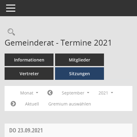
Toggle navigation
Gemeinderat - Termine 2021
Informationen
Mitglieder
Vertreter
Sitzungen
Monat
September
2021
Aktuell
Gremium auswählen
DO
23.09.2021