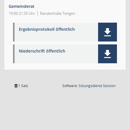
Gemeinderat
19:00-21:55 Uhr
Randenhalle Tengen
Ergebnisprotokoll öffentlich
Niederschrift öffentlich
(Wird in
1 Satz
Software:
Sitzungsdienst
Session