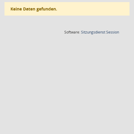
Keine Daten gefunden.
(Wird in
Software:
Sitzungsdienst
Session