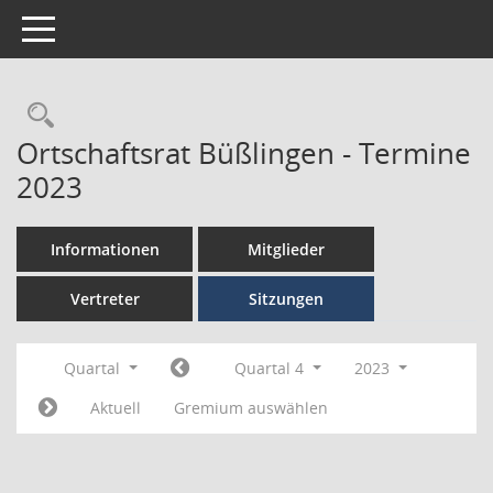
Toggle navigation
Ortschaftsrat Büßlingen - Termine
2023
Informationen
Mitglieder
Vertreter
Sitzungen
Quartal
Quartal 4
2023
Aktuell
Gremium auswählen