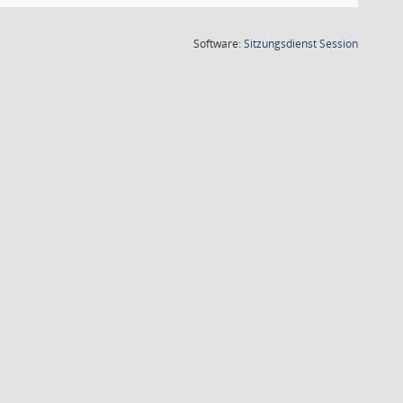
(Wird in
Software:
Sitzungsdienst
Session