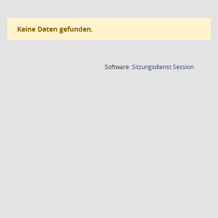
Keine Daten gefunden.
(Wird in
Software:
Sitzungsdienst
Session