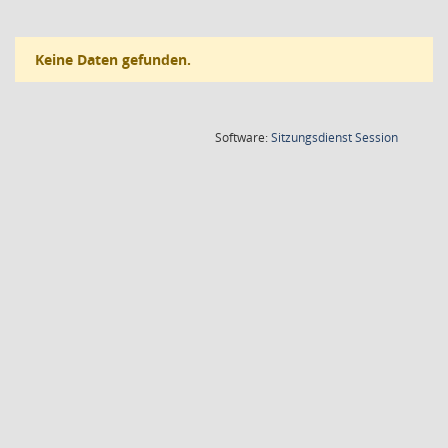
Keine Daten gefunden.
(Wird in
Software:
Sitzungsdienst
Session