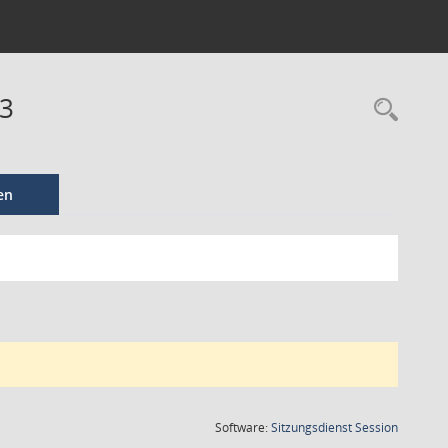
23
en
(Wird in
Software:
Sitzungsdienst
Session