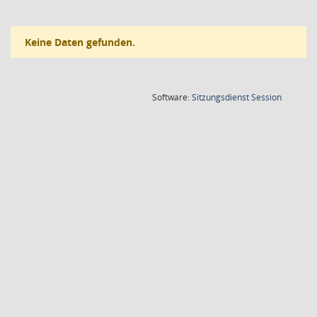
Keine Daten gefunden.
(Wird in
Software:
Sitzungsdienst
Session