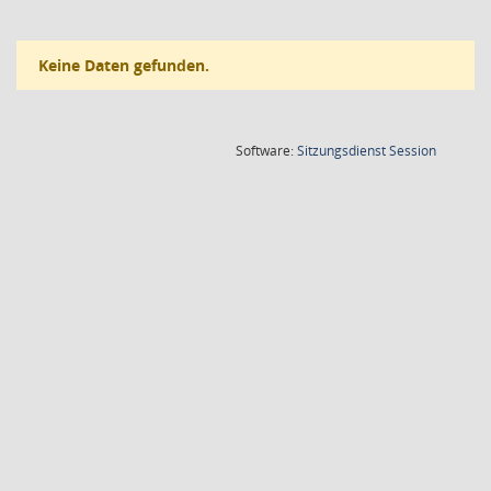
Keine Daten gefunden.
(Wird in
Software:
Sitzungsdienst
Session